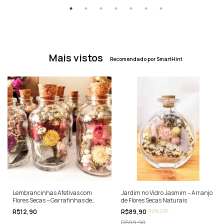
Mais vistos
Recomendado por SmartHint
Lembrancinhas Afetivas com
Jardim no Vidro Jasmim – Arranjo
Flores Secas – Garrafinhas de
de Flores Secas Naturais
Vidro
R$12,90
R$89,90
-
10
% OFF
R$99,90