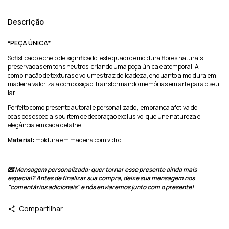
Descrição
*PEÇA ÚNICA*
Sofisticado e cheio de significado, este quadro emoldura flores naturais
preservadas em tons neutros, criando uma peça única e atemporal. A
combinação de texturas e volumes traz delicadeza, enquanto a moldura em
madeira valoriza a composição, transformando memórias em arte para o seu
lar.
Perfeito como presente autorál e personalizado, lembrança afetiva de
ocasiões especiais ou item de decoração exclusivo, que une natureza e
elegância em cada detalhe.
Material:
moldura em madeira com vidro
💌 Mensagem personalizada: quer tornar esse presente ainda mais
especial? Antes de finalizar sua compra, deixe sua mensagem nos
"comentários adicionais" e nós enviaremos junto com o presente!
Compartilhar