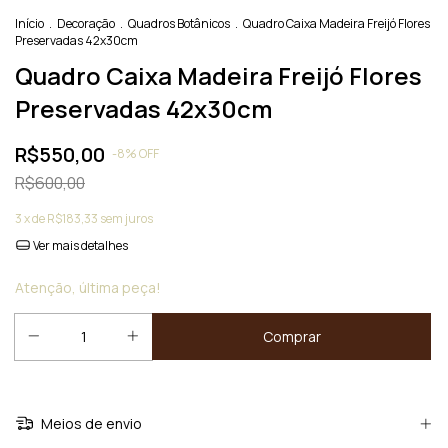
Início
.
Decoração
.
Quadros Botânicos
.
Quadro Caixa Madeira Freijó Flores
Preservadas 42x30cm
Quadro Caixa Madeira Freijó Flores
Preservadas 42x30cm
R$550,00
-
8
%
OFF
R$600,00
3
x de
R$183,33
sem juros
Ver mais detalhes
Atenção, última peça!
Meios de envio